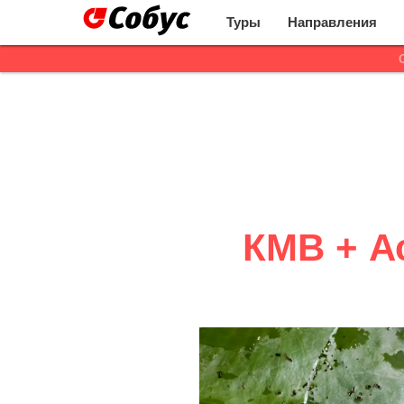
Туры
Направления
КМВ + А