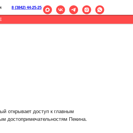
и
8 (3842) 44-25-25
Е
рый открывает доступ к главным
ным достопримечательностям Пекина.