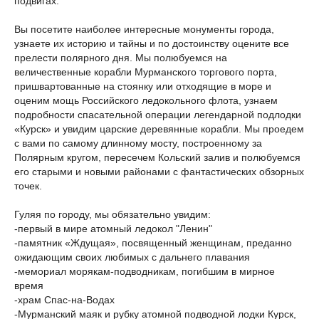
подвигах.
Вы посетите наиболее интересные монументы города,
узнаете их историю и тайны и по достоинству оцените все
прелести полярного дня. Мы полюбуемся на
величественные корабли Мурманского торгового порта,
пришвартованные на стоянку или отходящие в море и
оценим мощь Российского ледокольного флота, узнаем
подробности спасательной операции легендарной подлодки
«Курск» и увидим царские деревянные корабли. Мы проедем
c вами по самому длинному мосту, построенному за
Полярным кругом, пересечем Кольский залив и полюбуемся
его старыми и новыми районами с фантастических обзорных
точек.
Гуляя по городу, мы обязательно увидим:
-первый в мире атомный ледокол "Ленин"
-памятник «Ждущая», посвященный женщинам, преданно
ожидающим своих любимых с дальнего плавания
-мемориал морякам-подводникам, погибшим в мирное
время
-храм Спас-на-Водах
-Мурманский маяк и рубку атомной подводной лодки Курск,