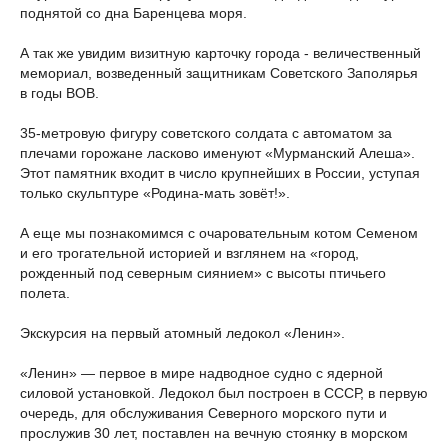
поднятой со дна Баренцева моря.
А так же увидим визитную карточку города - величественный
мемориал, возведенный защитникам Советского Заполярья
в годы ВОВ.
35-метровую фигуру советского солдата с автоматом за
плечами горожане ласково именуют «Мурманский Алеша».
Этот памятник входит в число крупнейших в России, уступая
только скульптуре «Родина-мать зовёт!».
А еще мы познакомимся с очаровательным котом Семеном
и его трогательной историей и взглянем на «город,
рожденный под северным сиянием» с высоты птичьего
полета.
Экскурсия на первый атомный ледокол «Ленин».
«Ленин» — первое в мире надводное судно с ядерной
силовой установкой. Ледокол был построен в СССР, в первую
очередь, для обслуживания Северного морского пути и
прослужив 30 лет, поставлен на вечную стоянку в морском